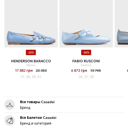
-20%
-50%
HENDERSON BARACCO
FABIO RUSCONI
Монки
Балетки
17 882
грн
22 353
6 873
грн
13 745
37, 38, 39, 41
36, 37, 38
Все товары Casadei
Бренд
Все Балетки Casadei
Бренд и категория