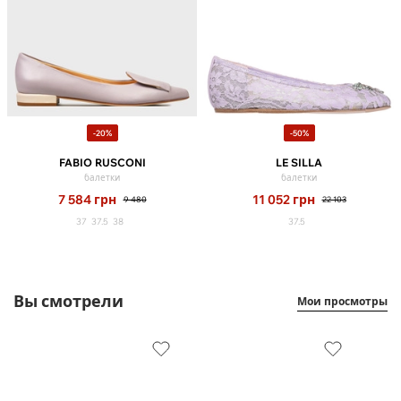
-20%
-50%
FABIO RUSCONI
LE SILLA
балетки
балетки
7 584
грн
11 052
грн
9 480
22 103
37
37.5
38
37.5
Вы смотрели
Мои просмотры