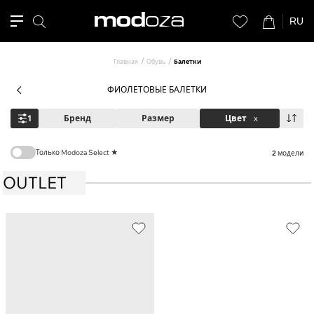
RU
Главная
Обувь
Балетки
ФИОЛЕТОВЫЕ БАЛЕТКИ
1
Бренд
Размер
Цвет
x
Только Modoza Select ★
2
модели
OUTLET