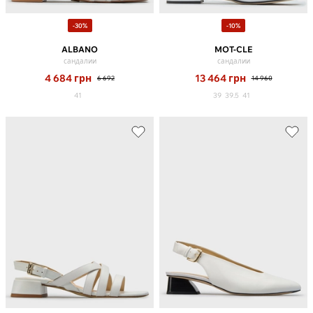
-30%
-10%
ALBANO
MOT-CLE
сандалии
сандалии
4 684
грн
13 464
грн
6 692
14 960
41
39
39.5
41