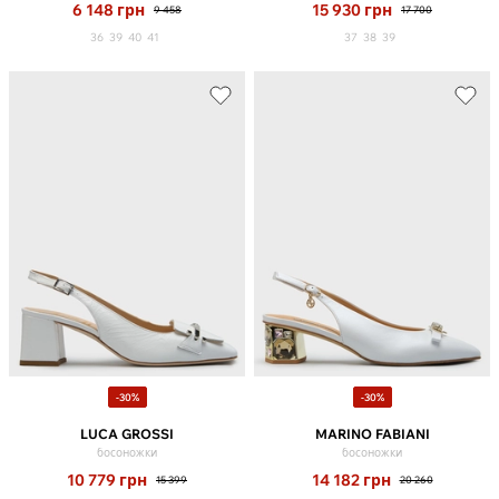
6 148
грн
15 930
грн
9 458
17 700
36
39
40
41
37
38
39
-30%
-30%
LUCA GROSSI
MARINO FABIANI
босоножки
босоножки
10 779
грн
14 182
грн
15 399
20 260