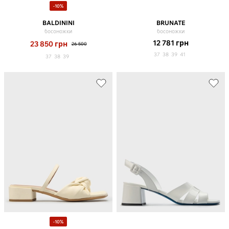
-10%
BALDININI
BRUNATE
босоножки
босоножки
12 781
грн
23 850
грн
26 500
37
38
39
41
37
38
39
-10%