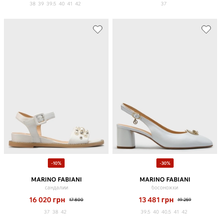
38
39
39.5
40
41
42
37
-10%
-30%
MARINO FABIANI
MARINO FABIANI
сандалии
босоножки
16 020
грн
13 481
грн
17 800
19 259
37
38
42
39.5
40
40.5
41
42