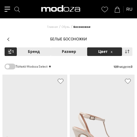
RU
Главная
Обувь
Босоножки
БЕЛЫЕ БОСОНОЖКИ
1
Бренд
Размер
Цвет
x
Только Modoza Select ★
109
моделей