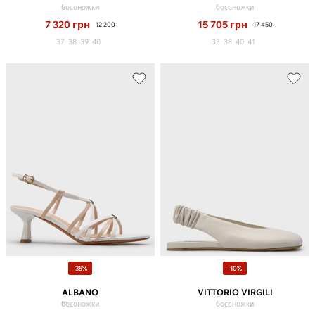
босоножки
босоножки
7 320
грн
15 705
грн
12 200
17 450
37
38
39
40
37
38
40
41
-35%
-10%
ALBANO
VITTORIO VIRGILI
босоножки
босоножки