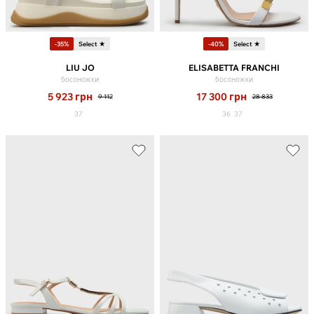
-35%
Select ★
-40%
Select ★
LIU JO
ELISABETTA FRANCHI
босоножки
босоножки
5 923
грн
17 300
грн
9 112
28 833
37
36
37