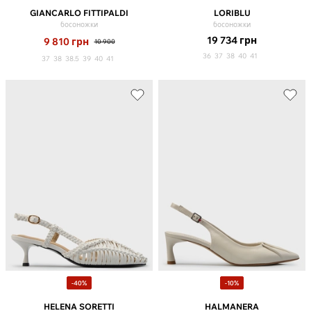
GIANCARLO FITTIPALDI
LORIBLU
босоножки
босоножки
19 734
грн
9 810
грн
10 900
36
37
38
40
41
37
38
38.5
39
40
41
-40%
-10%
HELENA SORETTI
HALMANERA