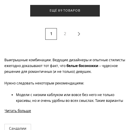
ЕЩЁ 89 ТОВАРОВ
1
2
Выигрышные комбинации. Ведущие дизайнеры и опытные стилисты
ежегодно доказывают тот факт, что
белые босоножки
– чудесное
решение для романтичных (и не только) девушек.
Нужно следовать некоторым рекомендациям:
Модели с низким каблуком или вовсе без него не только
красивы, но и очень удобны во всех смыслах. Такие варианты
можно гармонировать с брюками длины 7/8 молочного
Читать больше
оттенка или айвори. Также хорошо смотрятся с белыми
босоножками светлые шорты (текстильные или деним). Если
нужно подчеркнуть нежность, то стоит присмотреться к легкой
Сандалии
юбке из атласа или шелка соответствующей палитры;