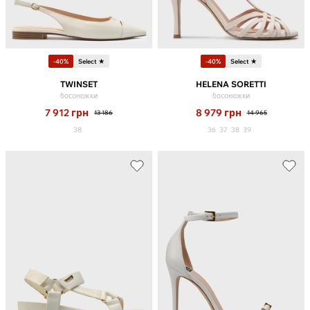
-40%
Select ★
-40%
Select ★
TWINSET
HELENA SORETTI
босоножки
босоножки
7 912
грн
8 979
грн
13 186
14 965
38
36
37
38
39