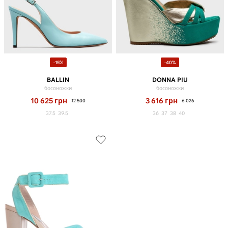
-15%
-40%
BALLIN
DONNA PIU
босоножки
босоножки
10 625
грн
3 616
грн
12 500
6 026
37.5
39.5
36
37
38
40