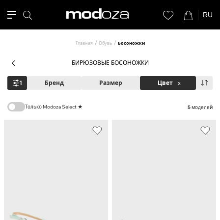
RU
Главная
Обувь
Босоножки
БИРЮЗОВЫЕ БОСОНОЖКИ
1
Бренд
Размер
Цвет
x
Только Modoza Select ★
5
моделей