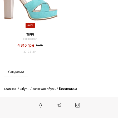
-50%
TIFFI
босоножки
4 315
грн
8 630
37
38
39
Сандалии
Босоножки
Главная
Обувь
Женская обувь