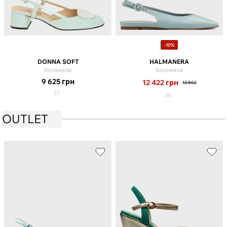
-10%
DONNA SOFT
HALMANERA
босоножки
босоножки
9 625
грн
12 422
грн
13 802
37
36
OUTLET