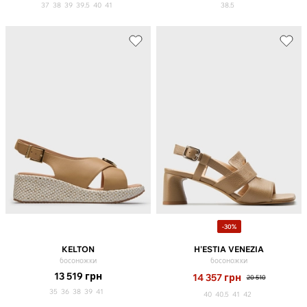
37
38
39
39.5
40
41
38.5
-30%
KELTON
H'ESTIA VENEZIA
босоножки
босоножки
13 519
грн
14 357
грн
20 510
35
36
38
39
41
40
40.5
41
42