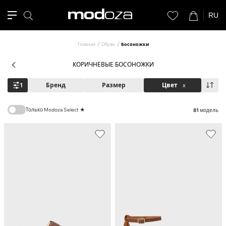
RU
Главная
Обувь
Босоножки
КОРИЧНЕВЫЕ БОСОНОЖКИ
1
Бренд
Размер
Цвет
x
Только Modoza Select ★
81
модель