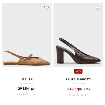
-30%
LE SILLA
LAURA BIAGIOTTI
босоножки
босоножки
29 854
грн
5 498
грн
7 854
36
38
39
41
42
37
38
39
40
41