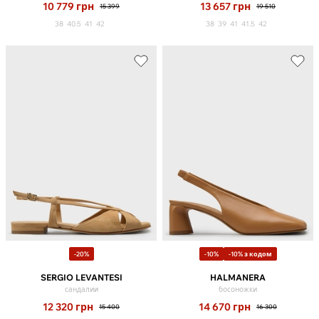
10 779
грн
13 657
грн
15 399
19 510
38
40.5
41
42
38
39
41
41.5
42
-20%
-10%
-10% з кодом
SERGIO LEVANTESI
HALMANERA
сандалии
босоножки
12 320
грн
14 670
грн
15 400
16 300