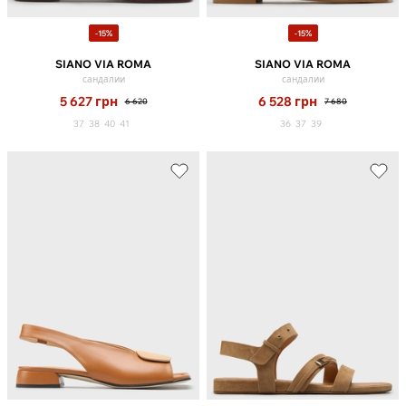
-15%
-15%
SIANO VIA ROMA
SIANO VIA ROMA
сандалии
сандалии
5 627
грн
6 528
грн
6 620
7 680
37
38
40
41
36
37
39