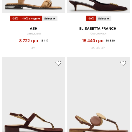
-35%
-10% з кодом
Select ★
-50%
Select ★
ASH
ELISABETTA FRANCHI
сандалии
босоножки
8 722
грн
15 440
грн
13 419
30 880
39
36
38
39