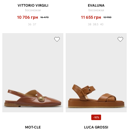
VITTORIO VIRGILI
EVALUNA
босоножки
босоножки
10 706
грн
11 655
грн
16 470
12 950
36
37
38
38.5
40
-10%
MOT-CLE
LUCA GROSSI