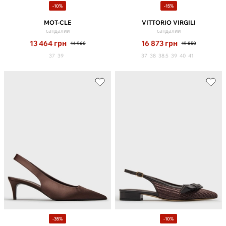
-10%
-15%
MOT-CLE
VITTORIO VIRGILI
сандалии
сандалии
13 464
грн
16 873
грн
14 960
19 850
37
39
37
38
38.5
39
40
41
-35%
-10%