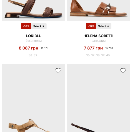
-50%
Select ★
-50%
Select ★
LORIBLU
HELENA SORETTI
босоножки
сандалии
8 087
грн
7 877
грн
16 173
15 753
38
39
36
37
38
39
40