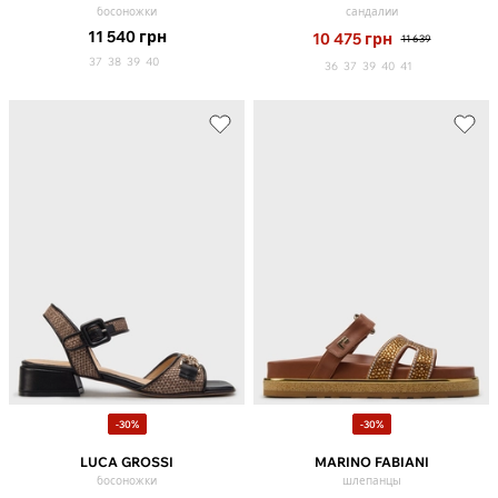
босоножки
сандалии
11 540
грн
10 475
грн
11 639
37
38
39
40
36
37
39
40
41
-30%
-30%
LUCA GROSSI
MARINO FABIANI
босоножки
шлепанцы