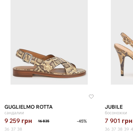
GUGLIELMO ROTTA
JUBILE
сандалии
босоножки
9 259
грн
7 901
грн
-45%
16 835
36
37
38
36
37
38
39