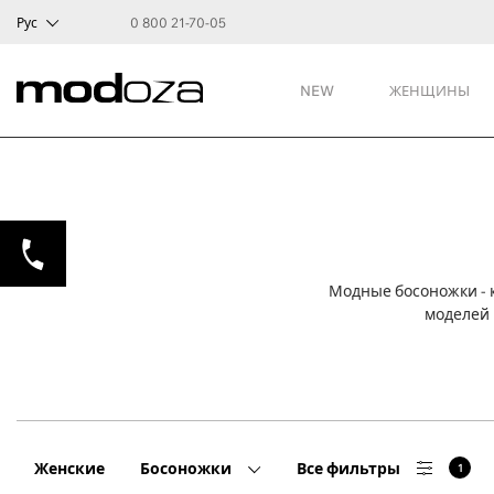
Рус
0 800 21-70-05
NEW
ЖЕНЩИНЫ
Модные босоножки - 
моделей 
Женские
Босоножки
Все фильтры
1