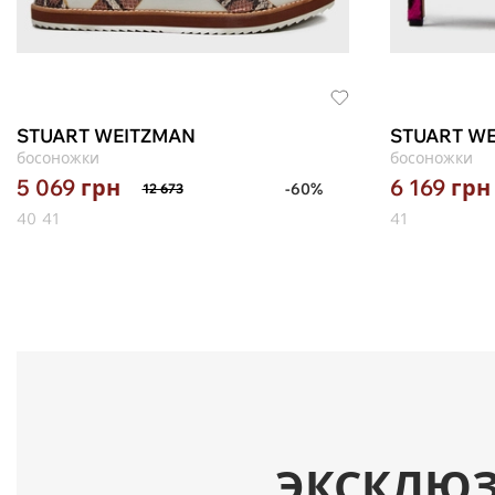
STUART WEITZMAN
STUART W
босоножки
босоножки
5 069
грн
6 169
грн
-60%
12 673
40
41
41
ЭКСКЛЮ