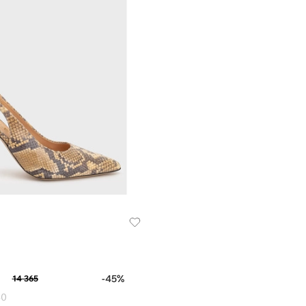
-45%
14 365
40