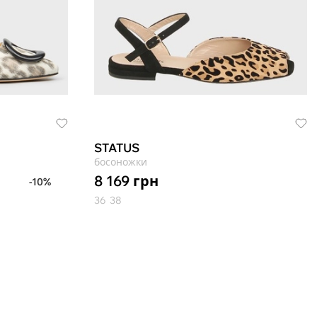
STATUS
босоножки
8 169
грн
-10%
36
38