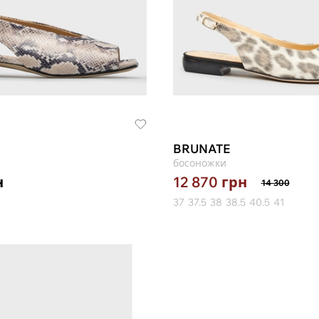
BRUNATE
босоножки
н
12 870
грн
14 300
37
37.5
38
38.5
40.5
41