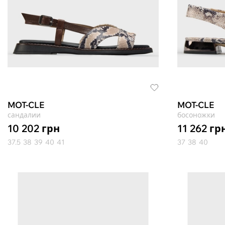
MOT-CLE
MOT-CLE
сандалии
босоножки
10 202
грн
11 262
гр
37.5
38
39
40
41
37
38
40