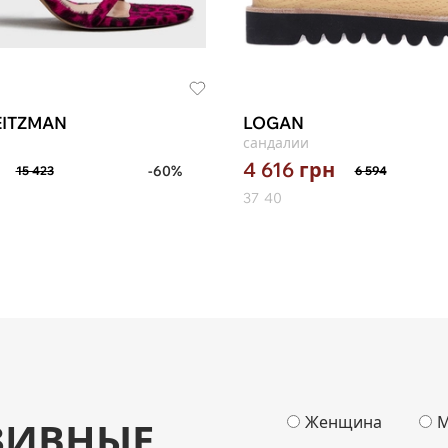
EITZMAN
LOGAN
сандалии
4 616
грн
-60%
15 423
6 594
37
40
Женщина
М
ЗИВНЫЕ