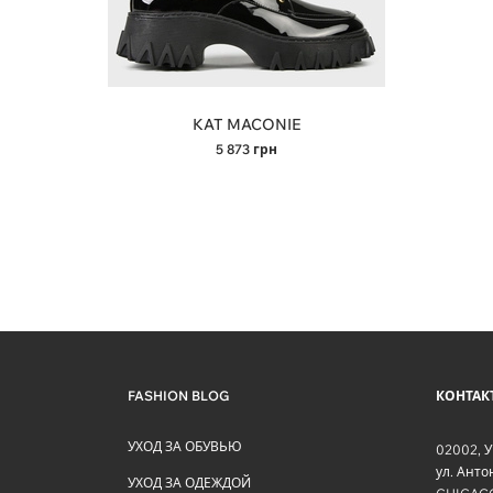
KAT MACONIE
5 873
грн
FASHION BLOG
КОНТАК
УХОД ЗА ОБУВЬЮ
02002
,
У
ул. Ант
УХОД ЗА ОДЕЖДОЙ