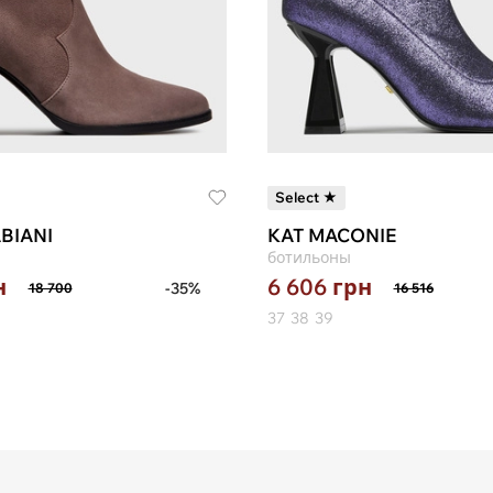
Select ★
BIANI
KAT MACONIE
ботильоны
н
6 606
грн
-35%
18 700
16 516
37
38
39