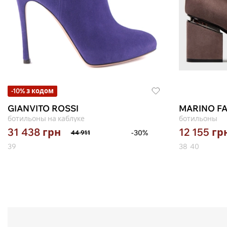
-10% з кодом
GIANVITO ROSSI
MARINO FA
ботильоны на каблуке
ботильоны
31 438
грн
12 155
гр
-30%
44 911
39
38
40