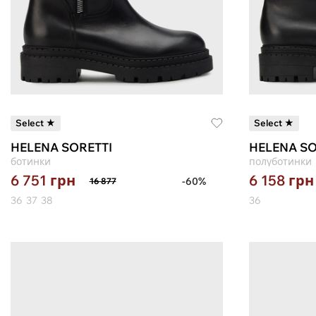
Select ★
Select ★
HELENA SORETTI
HELENA SO
ботинки
полуботинки
6 751
грн
6 158
грн
-60%
16 877
36
37
38
36