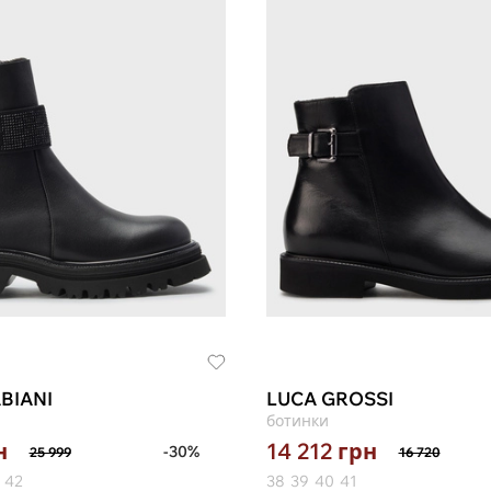
BIANI
LUCA GROSSI
ботинки
н
14 212
грн
-30%
25 999
16 720
42
38
39
40
41