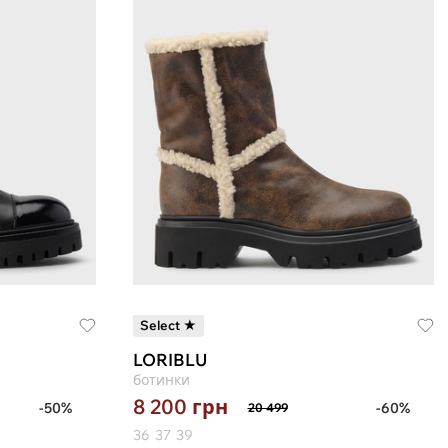
Select ★
LORIBLU
ботинки
8 200
грн
-50%
-60%
20 499
36
37
39