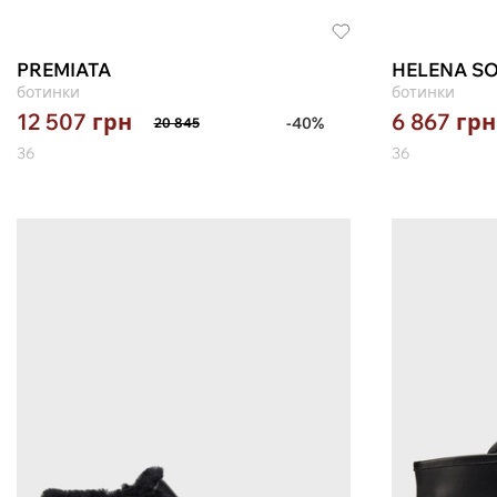
PREMIATA
HELENA SO
ботинки
ботинки
12 507
грн
6 867
грн
-40%
20 845
36
36