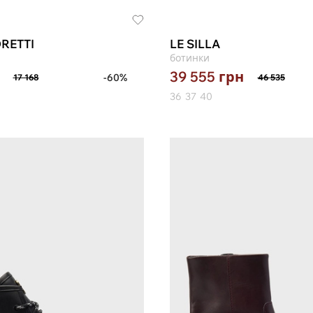
RETTI
LE SILLA
ботинки
39 555
грн
-60%
17 168
46 535
36
37
40