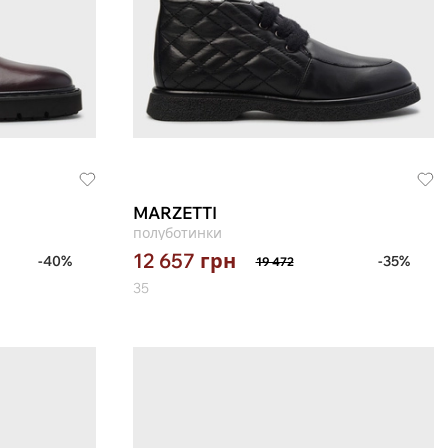
MARZETTI
полуботинки
12 657
грн
-40%
-35%
19 472
35