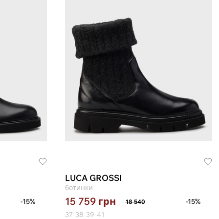
LUCA GROSSI
ботинки
15 759
грн
-15%
-15%
18 540
37
38
39
41