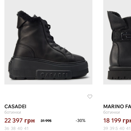
CASADEI
MARINO FA
ботинки
ботинки
22 397
грн
18 199
гр
-30%
31 995
36
38
40
41
39
39.5
40
41