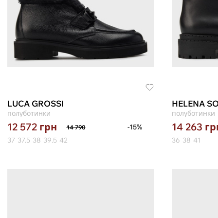
LUCA GROSSI
HELENA SO
полуботинки
полуботинки
12 572
грн
14 263
гр
-15%
14 790
37
37.5
38
39.5
42
36
38
41