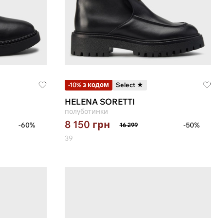
-10% з кодом
Select ★
HELENA SORETTI
полуботинки
8 150
грн
-60%
-50%
16 299
39