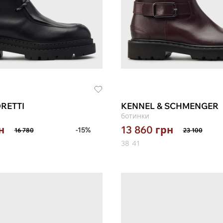
RETTI
KENNEL & SCHMENGER
ботинки
н
13 860
грн
-15%
16 780
23 100
38
41