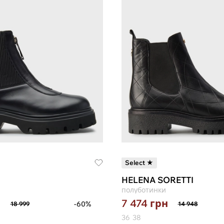
Select ★
HELENA SORETTI
полуботинки
н
7 474
грн
-60%
18 999
14 948
36
38