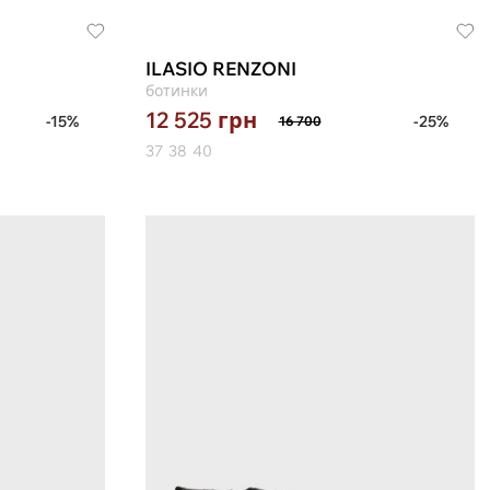
ILASIO RENZONI
ботинки
12 525
грн
-15%
-25%
16 700
37
38
40