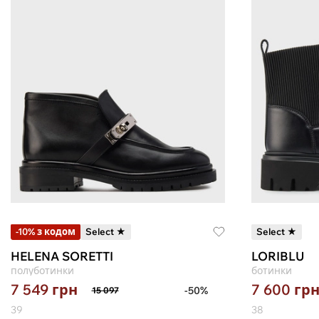
-10% з кодом
Select ★
Select ★
HELENA SORETTI
LORIBLU
полуботинки
ботинки
7 549
грн
7 600
гр
-50%
15 097
39
38