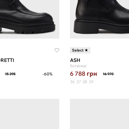
Select ★
RETTI
ASH
ботинки
6 788
грн
-60%
15 395
16 970
36
37
38
39