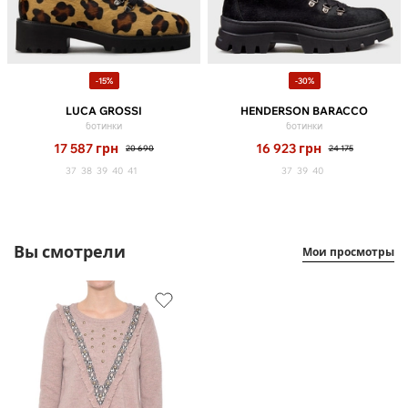
-15%
-30%
LUCA GROSSI
HENDERSON BARACCO
ботинки
ботинки
17 587
грн
16 923
грн
20 690
24 175
37
38
39
40
41
37
39
40
Вы смотрели
Мои просмотры