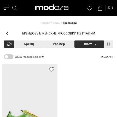
RU
Главная
Обувь
Кроссовки
БРЕНДОВЫЕ ЖЕНСКИЕ КРОССОВКИ ИЗ ИТАЛИИ
1
Бренд
Размер
Цвет
x
Только Modoza Select ★
2
модели