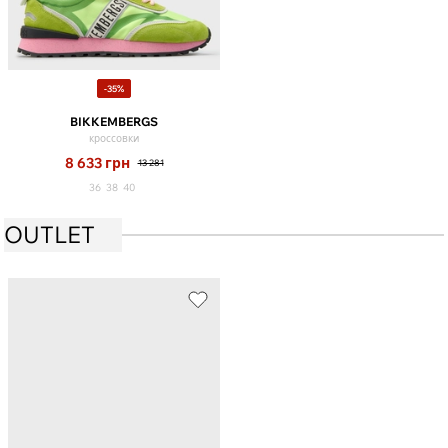
-35%
BIKKEMBERGS
кроссовки
8 633
грн
13 281
36
38
40
OUTLET