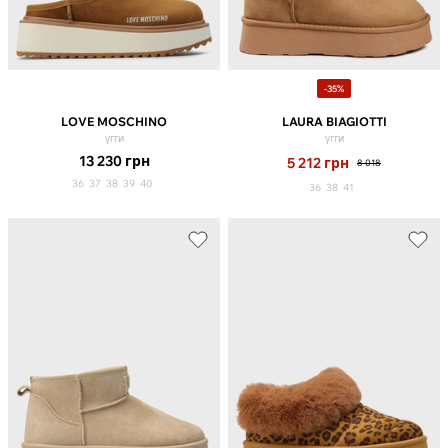
-35%
LOVE MOSCHINO
LAURA BIAGIOTTI
угги
угги
13 230
грн
5 212
грн
8 018
36
37
38
39
40
36
38
41