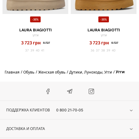
-35%
-35%
LAURA BIAGIOTTI
LAURA BIAGIOTTI
угги
угги
3 723
грн
3 723
грн
5 727
5 727
37
39
40
41
36
37
38
39
40
Угги
Главная
Обувь
Женская обувь
Дутики, Луноходы, Угги
ПОДДЕРЖКА КЛИЕНТОВ
0 800 21-70-05
ДОСТАВКА И ОПЛАТА