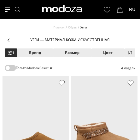
RU
Главная
Обувь
Угги
УГГИ — МАТЕРИАЛ КОЖА ИСКУССТВЕННАЯ
1
Бренд
Размер
Цвет
Только Modoza Select ★
4
модели