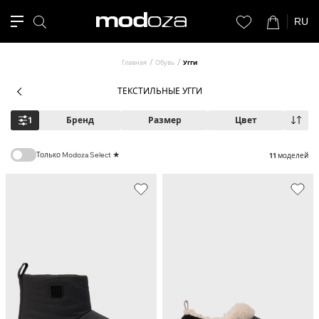
RU
Главная
Обувь
Угги
ТЕКСТИЛЬНЫЕ УГГИ
1
Бренд
Размер
Цвет
Только Modoza Select ★
11
моделей