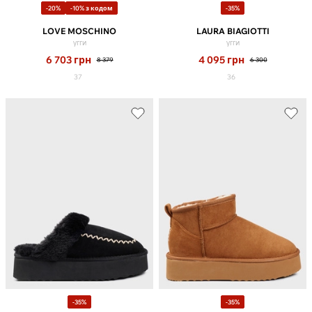
-20%
-10% з кодом
-35%
LOVE MOSCHINO
LAURA BIAGIOTTI
угги
угги
6 703
грн
4 095
грн
8 379
6 300
37
36
-35%
-35%