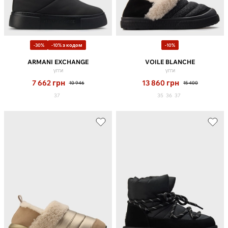
-30%
-10% з кодом
-10%
ARMANI EXCHANGE
VOILE BLANCHE
угги
угги
7 662
грн
13 860
грн
10 946
15 400
37
35
36
37