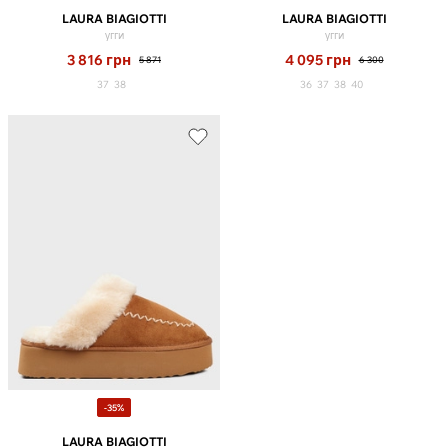
LAURA BIAGIOTTI
LAURA BIAGIOTTI
угги
угги
3 816
грн
4 095
грн
5 871
6 300
37
38
36
37
38
40
-35%
LAURA BIAGIOTTI