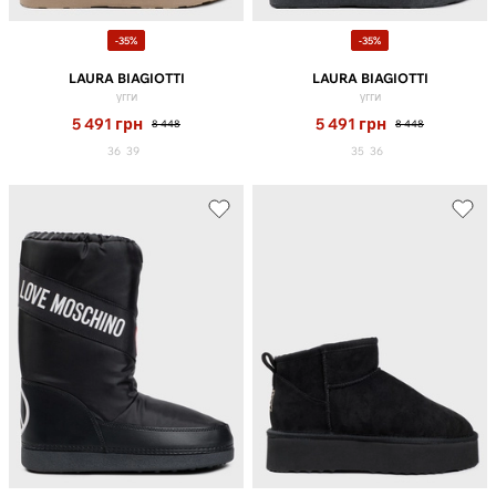
-35%
-35%
LAURA BIAGIOTTI
LAURA BIAGIOTTI
угги
угги
5 491
грн
5 491
грн
8 448
8 448
36
39
35
36