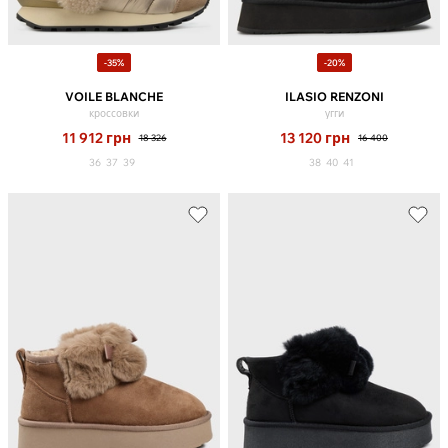
-35%
-20%
VOILE BLANCHE
ILASIO RENZONI
кроссовки
угги
11 912
грн
13 120
грн
18 326
16 400
36
37
39
38
40
41