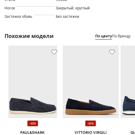
Носок
Закрытый, круглый
Застежка обувь
Без застежки
Похожие модели
По цвету
По бренду
-45%
-20%
PAUL&SHARK
VITTORIO VIRGILI
GI