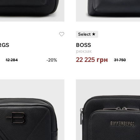
Select ★
RGS
BOSS
рюкзак
22 225
грн
-20%
12 284
31 750