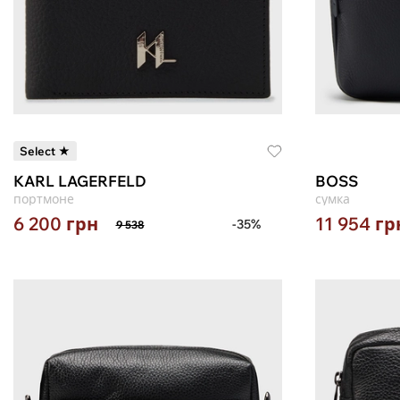
Select ★
KARL LAGERFELD
BOSS
портмоне
сумка
6 200
грн
11 954
гр
-35%
9 538