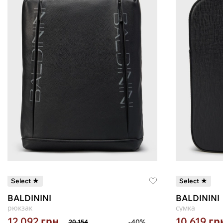
Select ★
Select ★
BALDININI
BALDININI
рюкзак
сумка
12 092
грн
10 619
гр
-40%
20 154