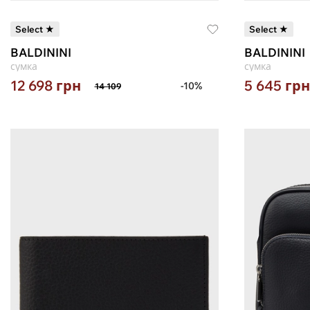
Select ★
Select ★
BALDININI
BALDININI
сумка
сумка
12 698
грн
5 645
грн
-10%
14 109