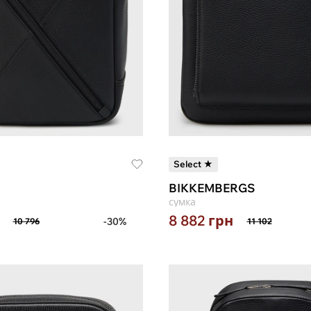
Select ★
BIKKEMBERGS
сумка
8 882
грн
-30%
10 796
11 102