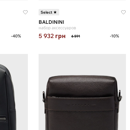
Select ★
BALDININI
набор аксессуаров
5 932
грн
-40%
-10%
6 591