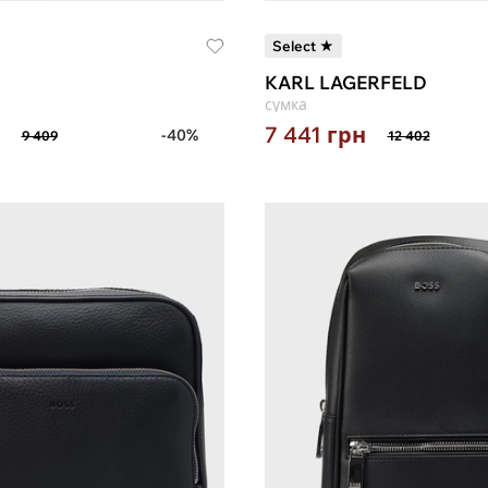
Select ★
KARL LAGERFELD
сумка
7 441
грн
-40%
9 409
12 402