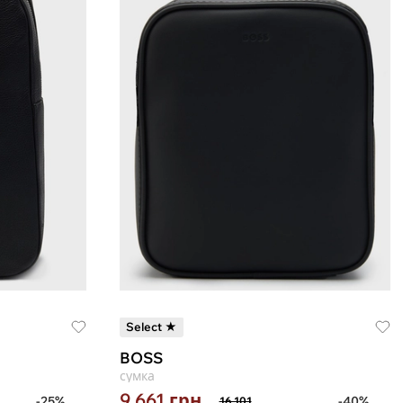
Select ★
BOSS
сумка
9 661
грн
-25%
-40%
16 101