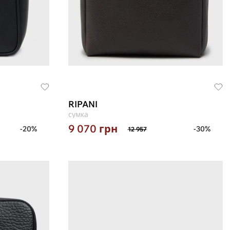
RIPANI
сумка
9 070
грн
-20%
-30%
12 957