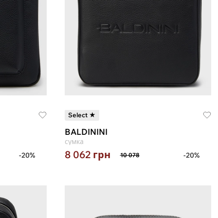
Select ★
BALDININI
сумка
8 062
грн
-20%
-20%
10 078