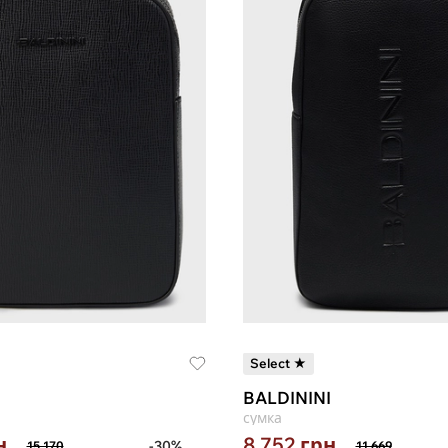
Select ★
BALDININI
сумка
н
8 752
грн
-30%
15 170
11 669