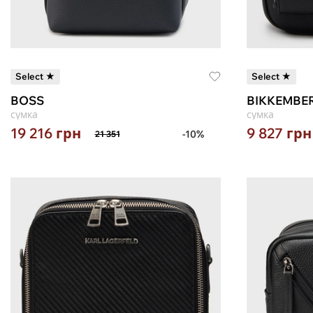
Select ★
Select ★
BOSS
BIKKEMBE
сумка
сумка
19 216
грн
9 827
грн
-10%
21 351