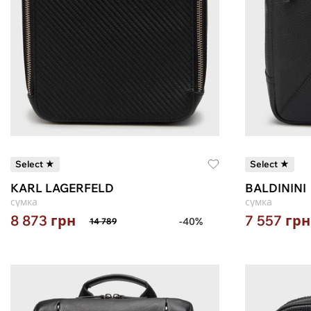
Select ★
Select ★
KARL LAGERFELD
BALDININI
сумка
сумка
8 873
грн
7 557
грн
-40%
14 789