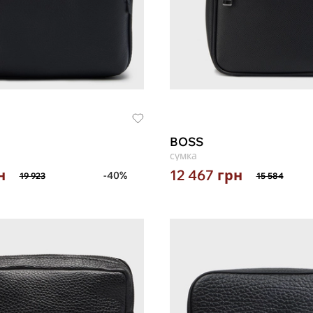
BOSS
сумка
н
12 467
грн
-40%
19 923
15 584