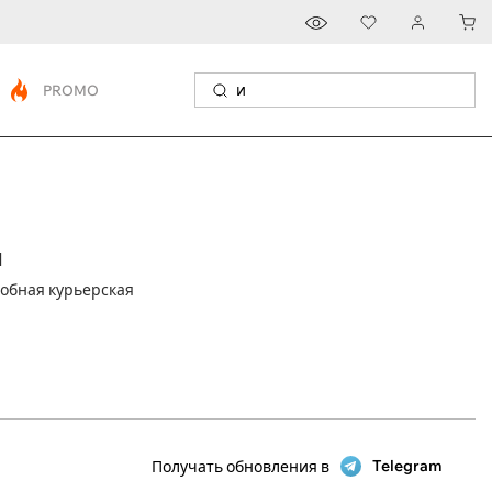
PROMO
и
добная курьерская
Telegram
Получать обновления в