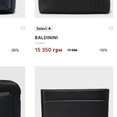
Select ★
BALDININI
сумка
15 350
грн
-30%
-10%
17 056