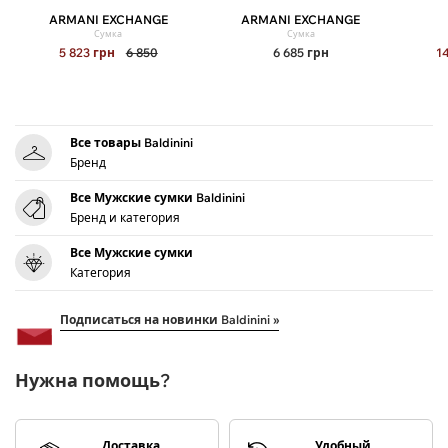
ARMANI EXCHANGE
ARMANI EXCHANGE
Сумка
Сумка
5 823
грн
6 850
6 685
грн
1
Все товары Baldinini
Бренд
Все Мужские сумки Baldinini
Бренд и категория
Все Мужские сумки
Категория
Подписаться на новинки Baldinini »
Нужна помощь?
Доставка
Удобный