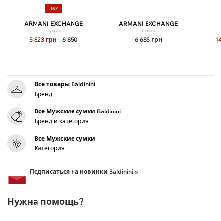
-15%
ARMANI EXCHANGE
ARMANI EXCHANGE
Сумка
Сумка
5 823
грн
6 850
6 685
грн
1
Все товары Baldinini
Бренд
Все Мужские сумки Baldinini
Бренд и категория
Все Мужские сумки
Категория
Подписаться на новинки Baldinini »
Нужна помощь?