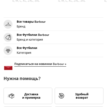
S, M, L, XL, 2XL, 3XL
S, M, L, XL, 2XL, 3XL
S,
Все товары Barbour
Бренд
Все Футболки Barbour
Бренд и категория
Все Футболки
Категория
Подписаться на новинки Barbour »
Нужна помощь?
Доставка
Удобный
и примерка
возврат