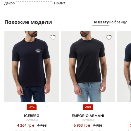
Декор
Принт
Похожие модели
По цвету
По бренду
-10%
-10%
ICEBERG
EMPORIO ARMANI
Футболка
Футболка
4 264
грн
4 738
6 953
грн
7 725