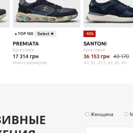
TOP 100
Select ★
-10%
PREMIATA
SANTONI
Кроссовки
Кроссовки
17 314
грн
36 153
грн
40 170
Много размеров
40, 42, 42.5, 43, 45, 46
Женщина
М
ЗИВНЫЕ