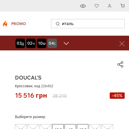
PROMO
03
02
10
03
дней
часов
минут
секунд
DOUCAL'S
Кроссовки, код
226452
15 516
грн
-45%
28 210
Выберите размер