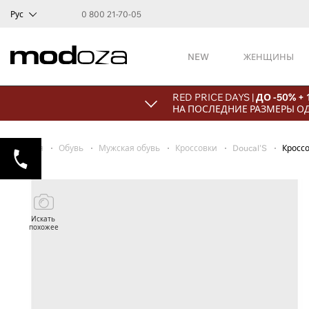
Рус
0 800 21-70-05
NEW
ЖЕНЩИНЫ
RED PRICE DAYS |
ДО -50% +
НА ПОСЛЕДНИЕ РАЗМЕРЫ О
Главная
Обувь
Мужская обувь
Кроссовки
Doucal'S
Кросс
Искать
похожее