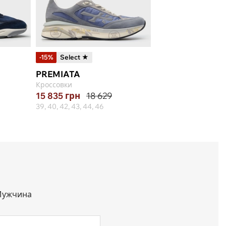
-15%
Select ★
-30%
PREMIATA
BIKKEMBERGS
Кроссовки
Кроссовки
15 835
грн
18 629
9 446
грн
13 49
39, 40, 42, 43, 44, 46
40, 41, 42, 43, 44, 45
ужчина