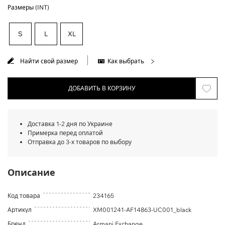
Размеры (INT)
S
L
XL
Найти свой размер
Как выбрать
ДОБАВИТЬ В КОРЗИНУ
Доставка 1-2 дня по Украине
Примерка перед оплатой
Отправка до 3-х товаров по выбору
Описание
Код товара
234165
Артикул
XM001241-AF14863-UC001_black
Бренд
Armani Exchange