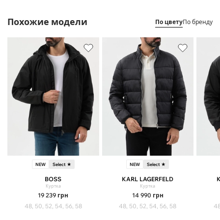
Похожие модели
По цвету
По бренду
NEW
Select ★
NEW
Select ★
BOSS
KARL LAGERFELD
Куртка
Куртка
19 239
грн
14 990
грн
48, 50, 52, 54, 56, 58
48, 50, 52, 54, 56, 58
48