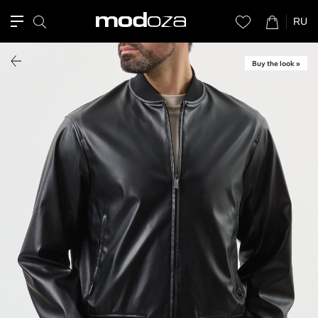
RU
Buy the look »