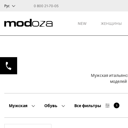
Рус
0 800 21-70-05
NEW
ЖЕНЩИНЫ
Мужская итальянск
моделей 
Мужская
Обувь
Все фильтры
1