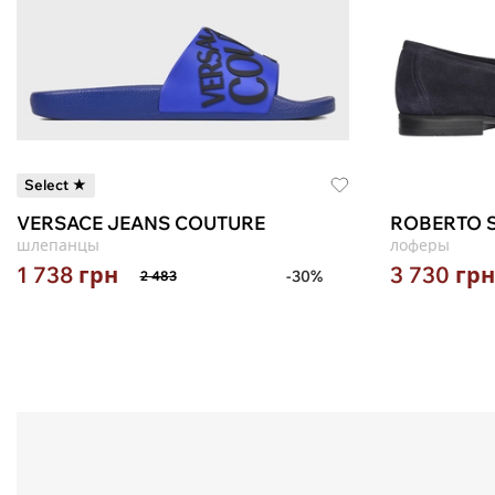
Select ★
VERSACE JEANS COUTURE
ROBERTO S
шлепанцы
лоферы
1 738
грн
3 730
грн
-30%
2 483