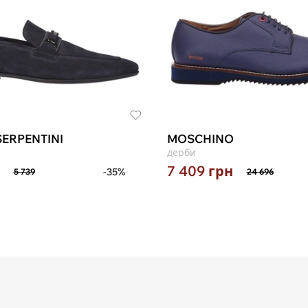
ERPENTINI
MOSCHINO
дерби
7 409
грн
-35%
5 739
24 696