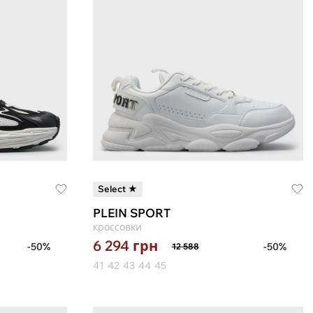
Select ★
PLEIN SPORT
кроссовки
6 294
грн
-50%
-50%
12 588
41
42
43
44
45