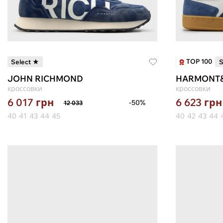
TOP 100
Select ★
S
JOHN RICHMOND
HARMONT&
кроссовки
кроссовки
6 017
грн
6 623
грн
-50%
12 033
40
41
43
44
45
40
42
43
44