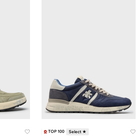
TOP 100
Select ★