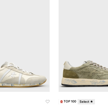
TOP 100
Select ★