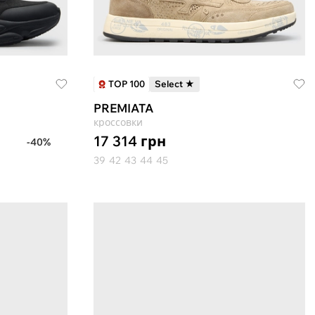
TOP 100
Select ★
PREMIATA
кроссовки
17 314
грн
-40%
39
42
43
44
45