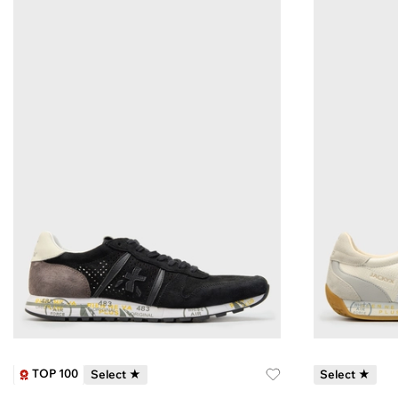
TOP 100
Select ★
Select ★