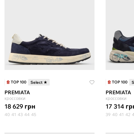
TOP 100
TOP 100
Select ★
S
PREMIATA
PREMIATA
кроссовки
кроссовки
18 629
грн
17 314
гр
40
41
43
44
45
39
40
41
42