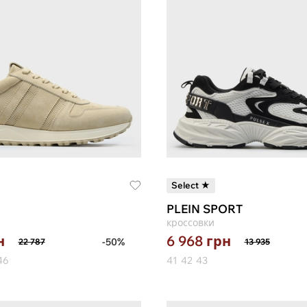
Select ★
PLEIN SPORT
кроссовки
н
6 968
грн
-50%
22 787
13 935
46
41
42
43