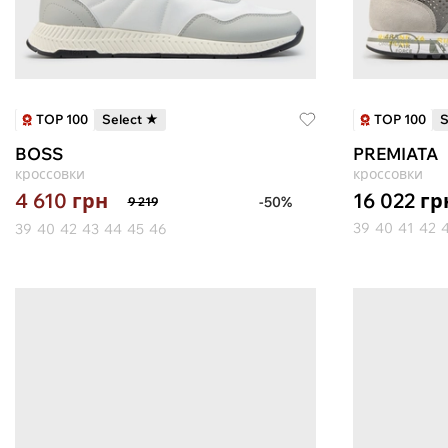
TOP 100
TOP 100
Select ★
S
BOSS
PREMIATA
кроссовки
кроссовки
16 022
гр
4 610
грн
-50%
9 219
39
40
41
42
39
40
42
43
44
45
46