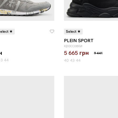
elect ★
Select ★
PLEIN SPORT
кроссовки
н
5 665
грн
9 441
43
44
40
43
44