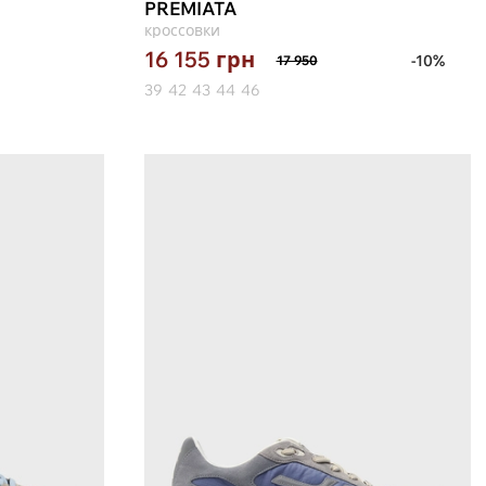
PREMIATA
кроссовки
16 155
грн
-10%
17 950
39
42
43
44
46