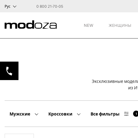
Рус
0 800 21-70-05
NEW
ЖЕНЩИНЫ
Эксклюзивные модели
из И
Мужские
Кроссовки
Все фильтры
1