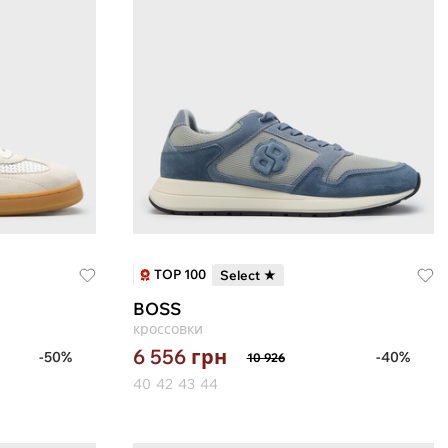
TOP 100
Select ★
BOSS
кроссовки
6 556
грн
-50%
-40%
10 926
40
42
43
44