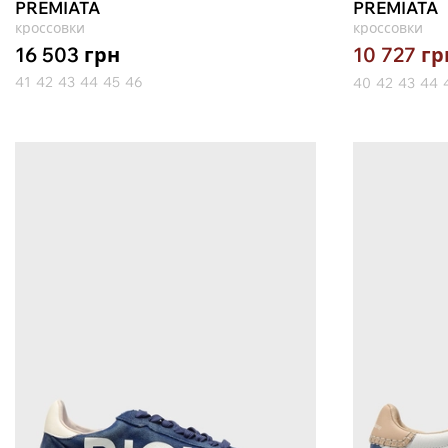
PREMIATA
PREMIATA
кроссовки
кроссовки
16 503
грн
10 727
гр
41
42
43
44
45
46
40
42
43
44