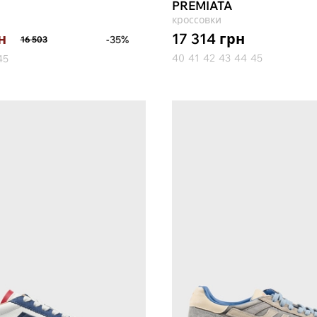
PREMIATA
кроссовки
17 314
грн
н
-35%
16 503
40
41
42
43
44
45
45