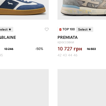
TOP 100
elect ★
Select ★
BLAINE
PREMIATA
кроссовки
10 727
грн
-50%
13 246
16 503
45
42
43
44
46