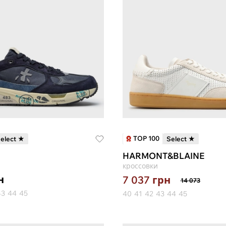
TOP 100
elect ★
Select ★
HARMONT&BLAINE
кроссовки
н
7 037
грн
14 073
43
44
45
40
41
42
43
44
45