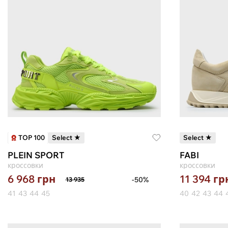
TOP 100
Select ★
Select ★
PLEIN SPORT
FABI
кроссовки
кроссовки
6 968
грн
11 394
гр
-50%
13 935
41
43
44
45
40
42
43
44