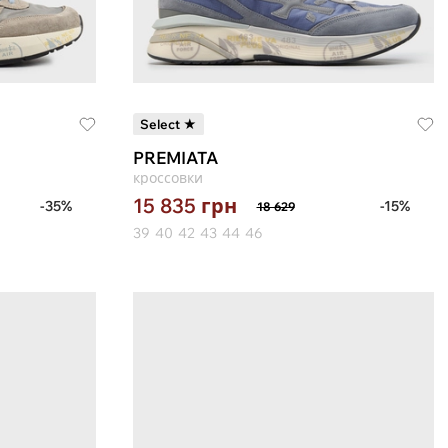
Select ★
PREMIATA
кроссовки
15 835
грн
-35%
-15%
18 629
39
40
42
43
44
46