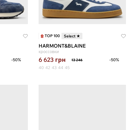
TOP 100
Select ★
HARMONT&BLAINE
кроссовки
6 623
грн
-50%
-50%
13 246
40
42
43
44
45