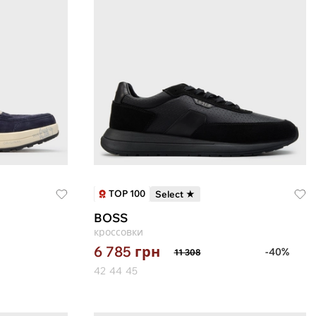
TOP 100
Select ★
BOSS
кроссовки
6 785
грн
-40%
11 308
42
44
45