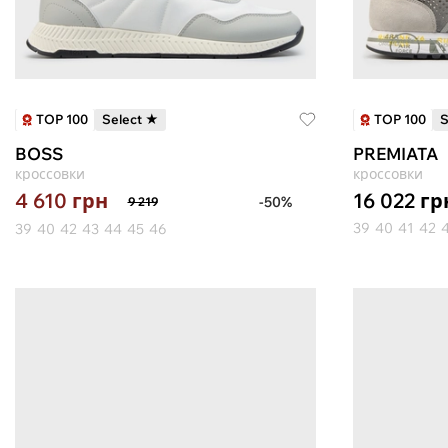
TOP 100
TOP 100
Select ★
S
BOSS
PREMIATA
кроссовки
кроссовки
16 022
гр
4 610
грн
-50%
9 219
39
40
41
42
39
40
42
43
44
45
46