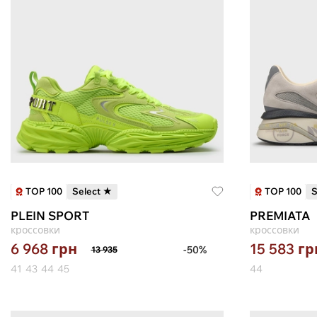
TOP 100
TOP 100
Select ★
S
PLEIN SPORT
PREMIATA
кроссовки
кроссовки
6 968
грн
15 583
гр
-50%
13 935
41
43
44
45
44