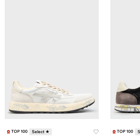
TOP 100
TOP 100
Select ★
S