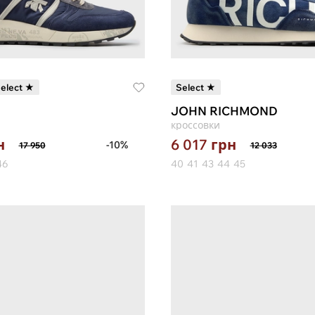
elect ★
Select ★
JOHN RICHMOND
кроссовки
н
6 017
грн
-10%
17 950
12 033
46
40
41
43
44
45