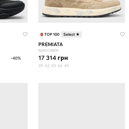
TOP 100
Select ★
PREMIATA
кроссовки
17 314
грн
-40%
39
42
43
44
45