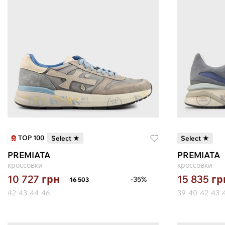
TOP 100
Select ★
Select ★
PREMIATA
PREMIATA
кроссовки
кроссовки
10 727
грн
15 835
гр
-35%
16 503
42
43
44
46
39
40
42
43