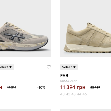
elect ★
Select ★
FABI
кроссовки
н
11 394
грн
-10%
17 314
22 787
40
42
43
44
46