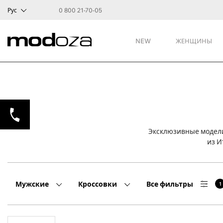
Рус
0 800 21-70-05
NEW
ЖЕНЩИНЫ
Эксклюзивные модели
из И
Мужские
Кроссовки
Все фильтры
1