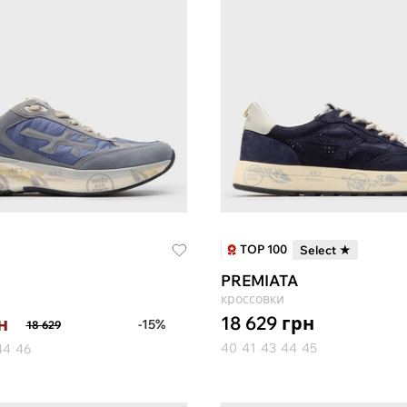
TOP 100
Select ★
PREMIATA
кроссовки
18 629
грн
н
-15%
18 629
40
41
43
44
45
44
46