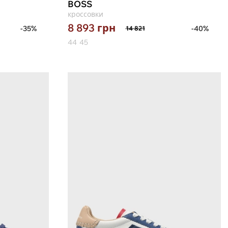
BOSS
кроссовки
8 893
грн
-35%
-40%
14 821
44
45