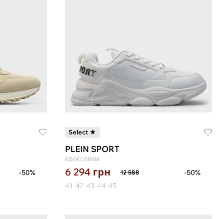
Select ★
PLEIN SPORT
кроссовки
6 294
грн
-50%
-50%
12 588
41
42
43
44
45