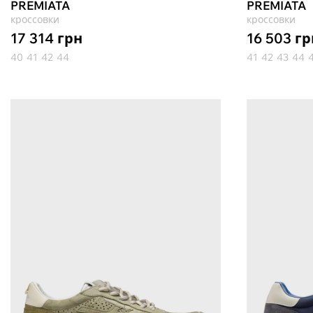
PREMIATA
PREMIATA
кроссовки
кроссовки
17 314
грн
16 503
гр
40
41
42
44
41
42
43
44