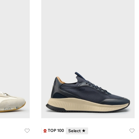
TOP 100
Select ★