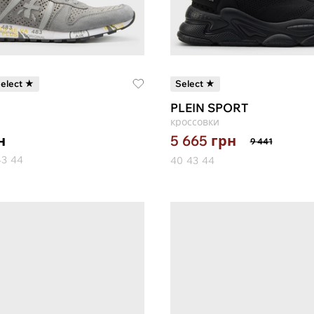
elect ★
Select ★
PLEIN SPORT
кроссовки
н
5 665
грн
9 441
43
44
40
43
44