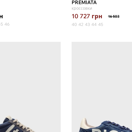
PREMIATA
кроссовки
н
10 727
грн
16 503
45
46
40
42
43
44
45