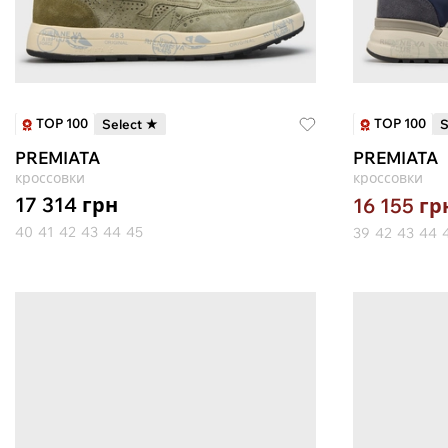
TOP 100
TOP 100
Select ★
S
PREMIATA
PREMIATA
кроссовки
кроссовки
17 314
грн
16 155
гр
40
41
42
43
44
45
39
42
43
44