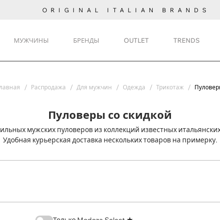
ORIGINAL ITALIAN BRANDS
МУЖЧИНЫ
БРЕНДЫ
OUTLET
TRENDS
лавная
Распродажа
Для мужчин
Одежда
Трикотаж
Пуловер
Пуловеры со скидкой
тильных мужских пуловеров из коллекций известных итальянски
Удобная курьерская доставка нескольких товаров на примерку.
Только Modoza Select ★