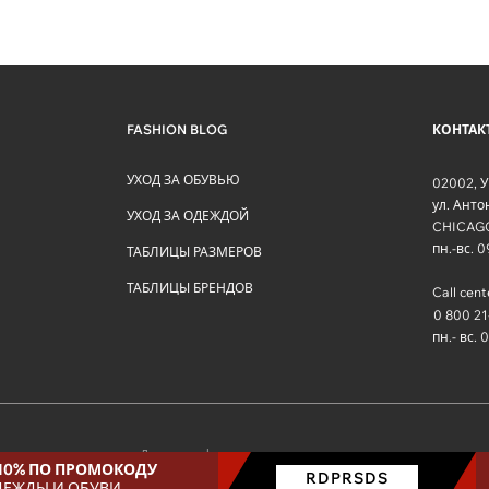
FASHION BLOG
КОНТАК
УХОД ЗА ОБУВЬЮ
02002
,
У
ул. Ант
УХОД ЗА ОДЕЖДОЙ
CHICAG
пн.-вс. 
ТАБЛИЦЫ РАЗМЕРОВ
ТАБЛИЦЫ БРЕНДОВ
Call cent
0 800 21
пн.- вс. 
Договор оферты
 10% ПО ПРОМОКОДУ
RDPRSDS
ДЕЖДЫ И ОБУВИ