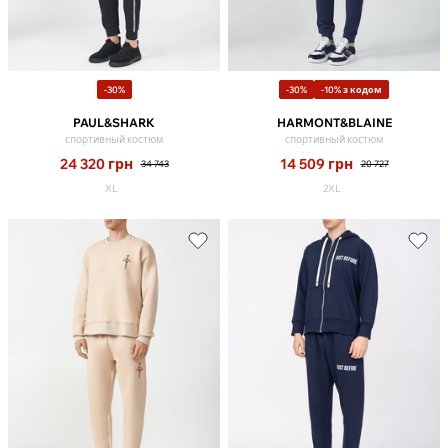
-30%
-30%
-10% з кодом
PAUL&SHARK
HARMONT&BLAINE
спортивный костюм
спортивный костюм
24 320
грн
14 509
грн
34 743
20 727
XL
2XL