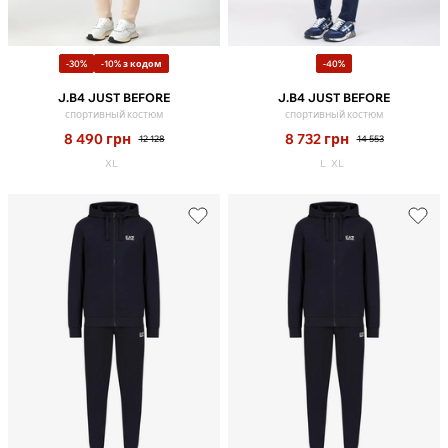
-30%
-10% з кодом
-40%
J.B4 JUST BEFORE
J.B4 JUST BEFORE
спортивный костюм
спортивный костюм
8 490
грн
8 732
грн
12 128
14 553
XL
L
XL