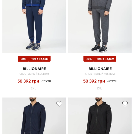
-20%
-10% з кодом
-20%
-10% з кодом
BILLIONAIRE
BILLIONAIRE
спортивный костюм
спортивный костюм
50 392
грн
50 392
грн
62 990
62 990
2XL
2XL