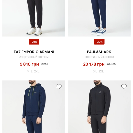
-20%
-30%
EA7 EMPORIO ARMANI
PAUL&SHARK
cпортивный костюм
спортивный костюм
5 810
грн
20 178
грн
7 262
28 825
M
L
2XL
XL
2XL