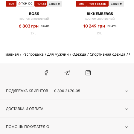
TOP 100
-50%
-10% з кодом
Select ★
-50%
-10% з кодом
Select ★
BOSS
BIKKEMBERGS
костюм спортивный
костюм спортивный
6 803
грн
10 249
грн
13 606
20 498
3XL
2XL
Сп
Главная
Распродажа
Для мужчин
Одежда
Спортивная одежда
ПОДДЕРЖКА КЛИЕНТОВ
0 800 21-70-05
ДОСТАВКА И ОПЛАТА
ПОМОЩЬ ПОКУПАТЕЛЮ