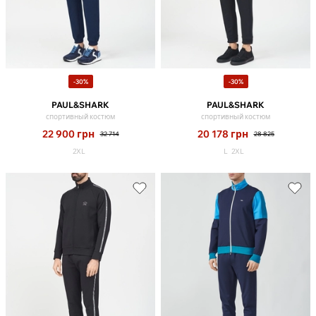
-30%
-30%
PAUL&SHARK
PAUL&SHARK
спортивный костюм
спортивный костюм
22 900
грн
20 178
грн
32 714
28 825
2XL
L
2XL