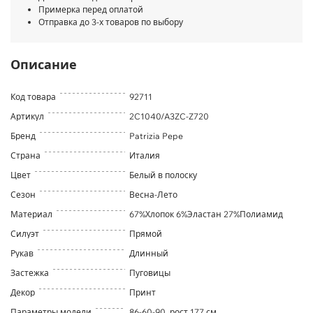
Примерка перед оплатой
Отправка до 3-х товаров по выбору
Описание
Код товара
92711
Артикул
2C1040/A3ZC-Z720
Бренд
Patrizia Pepe
Страна
Италия
Цвет
Белый в полоску
Сезон
Весна-Лето
Материал
67%Хлопок 6%Эластан 27%Полиамид
Силуэт
Прямой
Рукав
Длинный
Застежка
Пуговицы
Декор
Принт
Параметры модели
86-60-90, рост 177 см