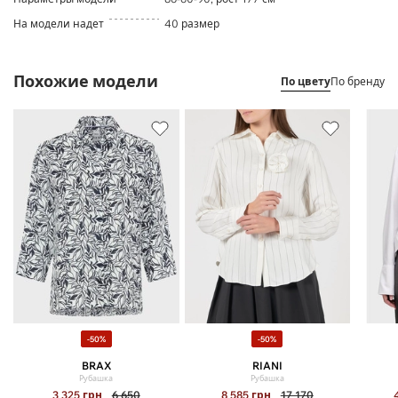
На модели надет
40 размер
Похожие модели
По цвету
По бренду
-50%
-50%
BRAX
RIANI
Рубашка
Рубашка
3 325
грн
6 650
8 585
грн
17 170