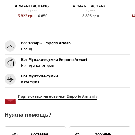
ARMANI EXCHANGE
ARMANI EXCHANGE
Сумка
Сумка
5 823
грн
6 850
6 685
грн
1
Все товары Emporio Armani
Бренд
Все Мужские сумки Emporio Armani
Бренд и категория
Все Мужские сумки
Категория
Подписаться на новинки Emporio Armani »
Нужна помощь?
Доставка
Удобный