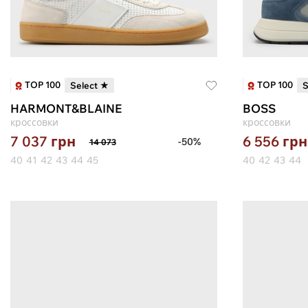
TOP 100
TOP 100
Select ★
S
HARMONT&BLAINE
BOSS
кроссовки
кроссовки
7 037
грн
6 556
грн
-50%
14 073
40
41
42
43
44
45
40
42
43
44