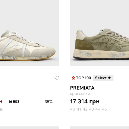
TOP 100
Select ★
PREMIATA
кроссовки
17 314
грн
н
-35%
16 503
40
41
42
43
44
45
45