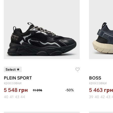
Select ★
PLEIN SPORT
BOSS
кроссовки
кроссовки
5 548
грн
5 463
грн
-50%
11 096
40
41
43
44
39
40
42
43