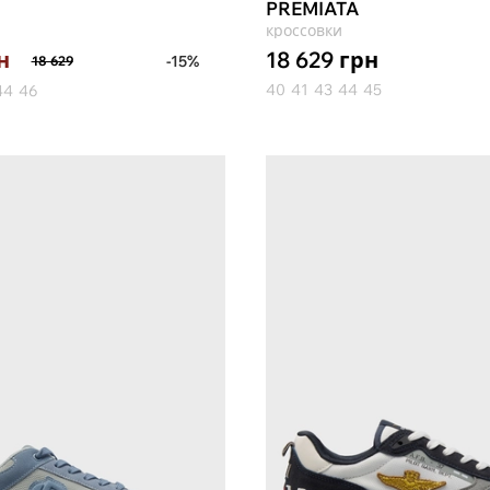
PREMIATA
кроссовки
18 629
грн
н
-15%
18 629
40
41
43
44
45
44
46