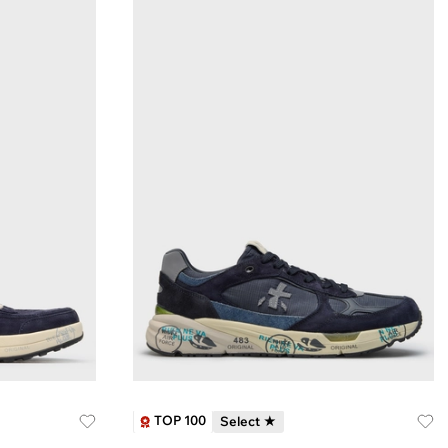
TOP 100
Select ★