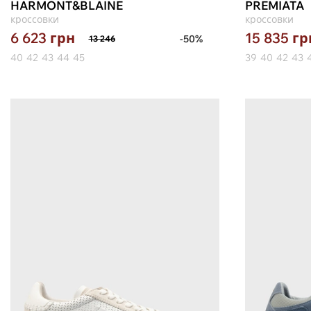
HARMONT&BLAINE
PREMIATA
кроссовки
кроссовки
6 623
грн
15 835
гр
-50%
13 246
40
42
43
44
45
39
40
42
43