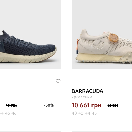
BARRACUDA
кроссовки
10 661
грн
-50%
10 926
21 321
44
45
46
40
42
44
45