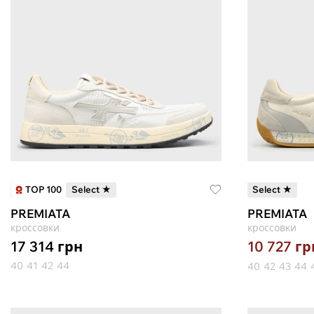
TOP 100
Select ★
Select ★
PREMIATA
PREMIATA
кроссовки
кроссовки
17 314
грн
10 727
гр
40
41
42
44
40
42
43
44