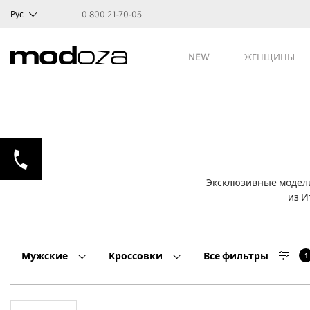
Рус
0 800 21-70-05
NEW
ЖЕНЩИНЫ
Эксклюзивные модели
из И
Мужские
Кроссовки
Все фильтры
1