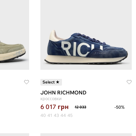
Select ★
JOHN RICHMOND
кроссовки
6 017
грн
-50%
12 033
40
41
43
44
45