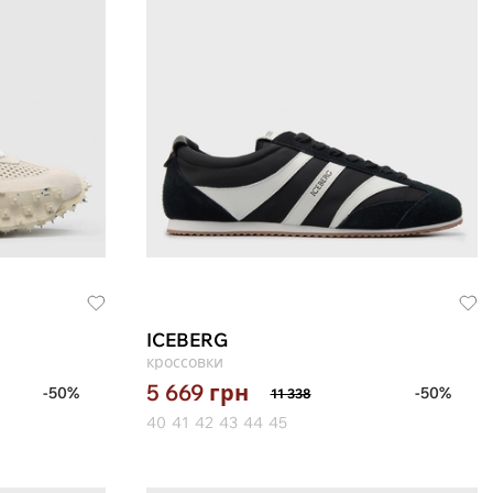
ICEBERG
кроссовки
5 669
грн
-50%
-50%
11 338
40
41
42
43
44
45