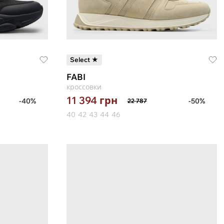
Select ★
FABI
кроссовки
11 394
грн
-40%
-50%
22 787
40
42
43
44
46