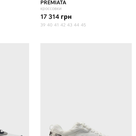
PREMIATA
кроссовки
17 314
грн
39
40
41
42
43
44
45