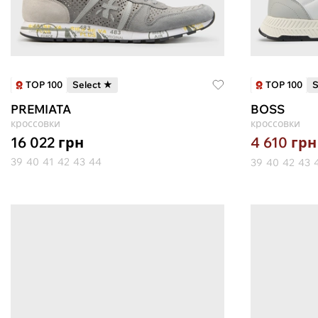
TOP 100
TOP 100
Select ★
S
PREMIATA
BOSS
кроссовки
кроссовки
16 022
грн
4 610
грн
39
40
41
42
43
44
39
40
42
43