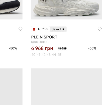
TOP 100
Select ★
PLEIN SPORT
кроссовки
6 968
грн
-50%
-50%
13 935
40
41
42
43
44
45