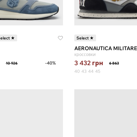
elect ★
Select ★
AERONAUTICA MILITARE
кроссовки
3 432
грн
-40%
10 926
6 863
40
43
44
45