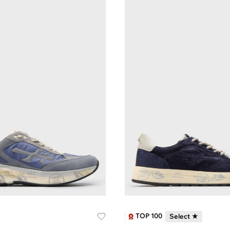
TOP 100
Select ★