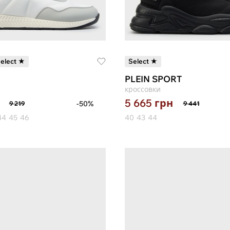
elect ★
Select ★
PLEIN SPORT
кроссовки
5 665
грн
-50%
9 219
9 441
44
45
46
40
43
44