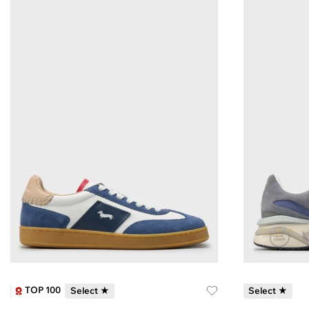
TOP 100
Select ★
Select ★