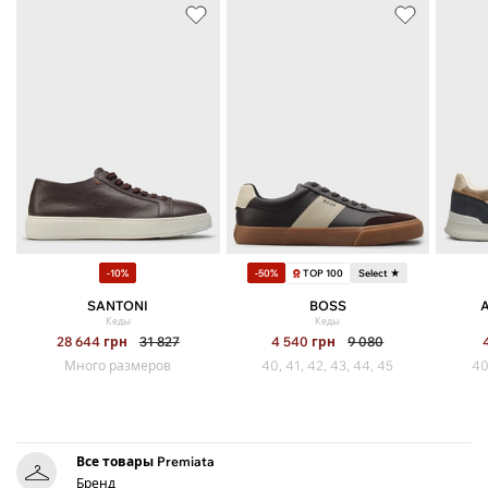
TOP 100
-10%
-50%
Select ★
SANTONI
BOSS
Кеды
Кеды
28 644
грн
31 827
4 540
грн
9 080
Много размеров
40, 41, 42, 43, 44, 45
40
Все товары Premiata
Бренд