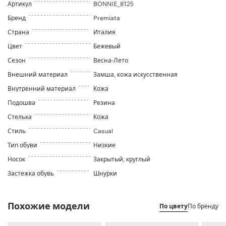
Артикул
BONNIE_8125
Бренд
Premiata
Страна
Италия
Цвет
Бежевый
Сезон
Весна-Лето
Внешний материал
Замша, кожа искусственная
Внутренний материал
Кожа
Подошва
Резина
Стелька
Кожа
Стиль
Casual
Тип обуви
Низкие
Носок
Закрытый, круглый
Застежка обувь
Шнурки
Похожие модели
По цвету
По бренду