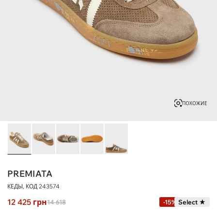
ПОХОЖИЕ
PREMIATA
КЕДЫ, КОД
243574
12 425
грн
14 618
-15%
Select ★